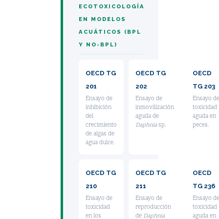
ECOTOXICOLOGÍA
EN MODELOS
ACUÁTICOS (BPL
Y NO-BPL)
OECD TG
OECD TG
OECD
201
202
TG 203
Ensayo de
Ensayo de
Ensayo d
inhibición
inmovilización
toxicidad
del
aguda de
aguda en
crecimiento
Daphnia
sp.
peces.
de algas de
agua dulce.
OECD TG
OECD TG
OECD
210
211
TG 236
Ensayo de
Ensayo de
Ensayo d
toxicidad
reproducción
toxicidad
en los
de
Daphnia
aguda en