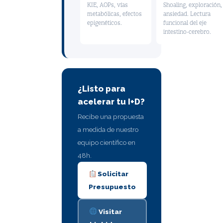
KIE, AOPs, vías
Shoaling, exploración,
metabólicas, efectos
ansiedad. Lectura
epigenéticos.
funcional del eje
intestino-cerebro.
¿Listo para
acelerar tu I+D?
Recibe una propuesta
a medida de nuestro
equipo científico en
48h.
Solicitar
Presupuesto
Visitar