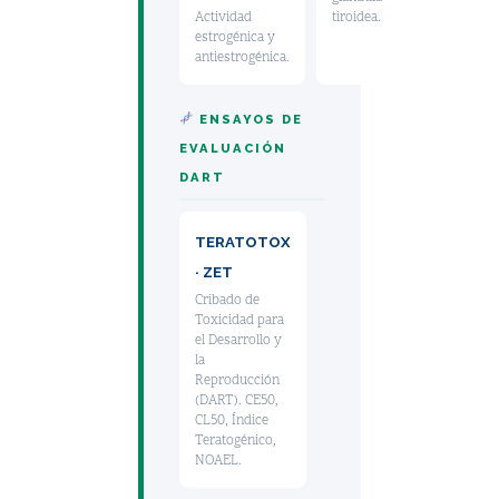
Actividad
tiroidea.
estrogénica y
antiestrogénica.
ENSAYOS DE
EVALUACIÓN
DART
TERATOTOX
· ZET
Cribado de
Toxicidad para
el Desarrollo y
la
Reproducción
(DART). CE50,
CL50, Índice
Teratogénico,
NOAEL.