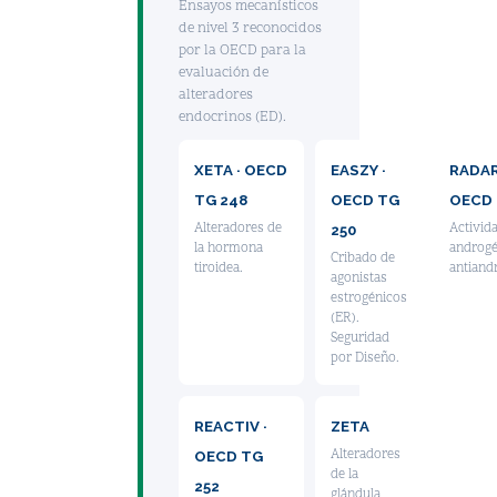
Ensayos mecanísticos
de nivel 3 reconocidos
por la OECD para la
evaluación de
alteradores
endocrinos (ED).
XETA · OECD
EASZY ·
RADAR
TG 248
OECD TG
OECD 
Alteradores de
Activid
250
la hormona
androgé
Cribado de
tiroidea.
antiand
agonistas
estrogénicos
(ER).
Seguridad
por Diseño.
REACTIV ·
ZETA
Alteradores
OECD TG
de la
252
glándula