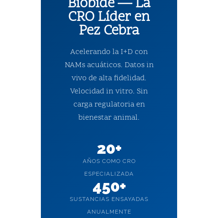
Biobide — La
CRO Líder en
Pez Cebra
Acelerando la I+D con
NAMs acuáticos. Datos in
vivo de alta fidelidad.
Velocidad in vitro. Sin
carga regulatoria en
bienestar animal.
20+
AÑOS COMO CRO
ESPECIALIZADA
450+
SUSTANCIAS ENSAYADAS
ANUALMENTE