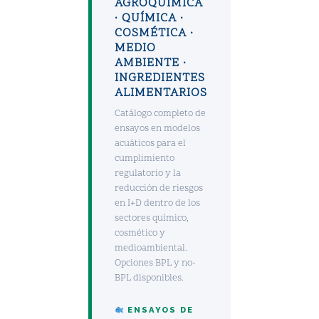
AGROQUÍMICA
· QUÍMICA ·
COSMÉTICA ·
MEDIO
AMBIENTE ·
INGREDIENTES
ALIMENTARIOS
Catálogo completo de
ensayos en modelos
acuáticos para el
cumplimiento
regulatorio y la
reducción de riesgos
en I+D dentro de los
sectores químico,
cosmético y
medioambiental.
Opciones BPL y no-
BPL disponibles.
ENSAYOS DE