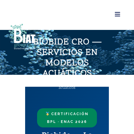
BIOBIDE CRO —
SERVICIOS EN
MODELOS
ACUÁTICOS
Home
>
Biobide CRO — Servicios en modelos
acuáticos
CERTIFICACIÓN
BPL · ENAC 2026