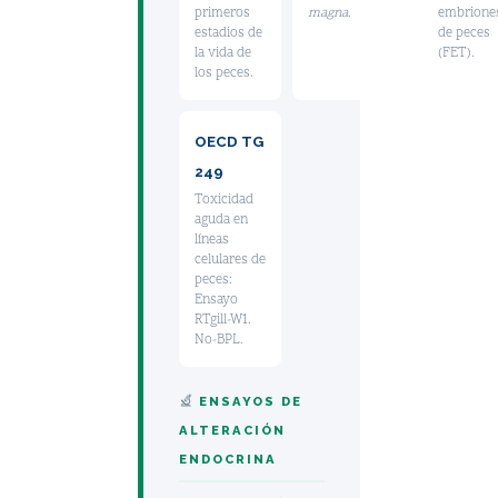
primeros
magna
.
embrione
estadios de
de peces
la vida de
(FET).
los peces.
OECD TG
249
Toxicidad
aguda en
líneas
celulares de
peces:
Ensayo
RTgill-W1.
No-BPL.
ENSAYOS DE
ALTERACIÓN
ENDOCRINA