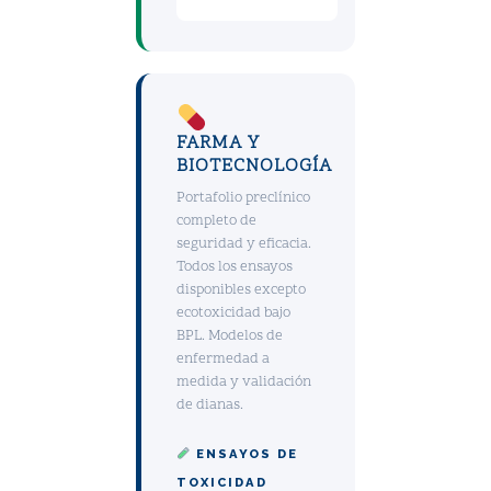
FARMA Y
BIOTECNOLOGÍA
Portafolio preclínico
completo de
seguridad y eficacia.
Todos los ensayos
disponibles excepto
ecotoxicidad bajo
BPL. Modelos de
enfermedad a
medida y validación
de dianas.
ENSAYOS DE
TOXICIDAD