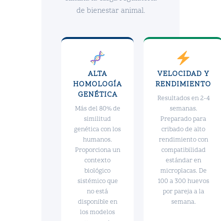
de bienestar animal.
ALTA
VELOCIDAD Y
HOMOLOGÍA
RENDIMIENTO
GENÉTICA
Resultados en 2-4
Más del 80% de
semanas.
similitud
Preparado para
genética con los
cribado de alto
humanos.
rendimiento con
Proporciona un
compatibilidad
contexto
estándar en
biológico
microplacas. De
sistémico que
100 a 300 huevos
no está
por pareja a la
disponible en
semana.
los modelos