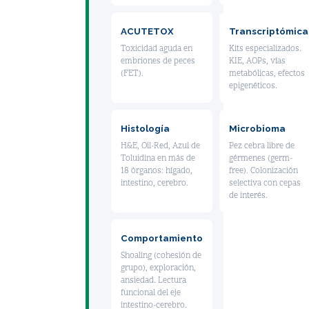
ACUTETOX
Transcriptómica
Toxicidad aguda en
Kits especializados.
embriones de peces
KIE, AOPs, vías
(FET).
metabólicas, efectos
epigenéticos.
Histología
Microbioma
H&E, Oil-Red, Azul de
Pez cebra libre de
Toluidina en más de
gérmenes (germ-
18 órganos: hígado,
free). Colonización
intestino, cerebro.
selectiva con cepas
de interés.
Comportamiento
Shoaling (cohesión de
grupo), exploración,
ansiedad. Lectura
funcional del eje
intestino-cerebro.