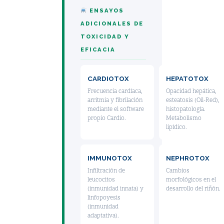
ENSAYOS
ADICIONALES DE
TOXICIDAD Y
EFICACIA
CARDIOTOX
HEPATOTOX
Frecuencia cardíaca,
Opacidad hepática,
arritmia y fibrilación
esteatosis (Oil-Red),
mediante el software
histopatología.
propio Cardio.
Metabolismo
lipídico.
IMMUNOTOX
NEPHROTOX
Infiltración de
Cambios
leucocitos
morfológicos en el
(inmunidad innata) y
desarrollo del riñón.
linfopoyesis
(inmunidad
adaptativa).