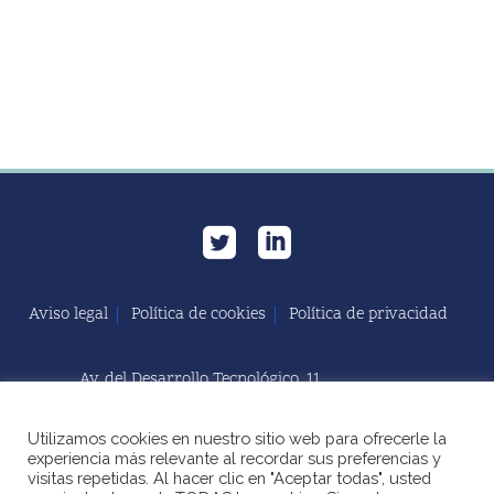
Aviso legal
Política de cookies
Política de privacidad
Av. del Desarrollo Tecnológico, 11
11591 Jerez de la Frontera, Cádiz | España
Utilizamos cookies en nuestro sitio web para ofrecerle la
+34 856 060 603
experiencia más relevante al recordar sus preferencias y
visitas repetidas. Al hacer clic en "Aceptar todas", usted