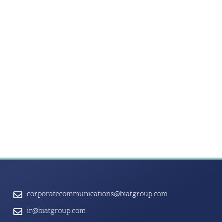
corporatecommunications@biatgroup.com
ir@biatgroup.com