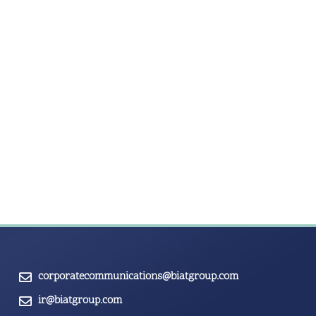
corporatecommunications@biatgroup.com
ir@biatgroup.com