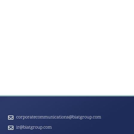
corporatecommunications@biatgroup.com
ir@biatgroup.com