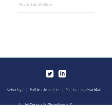
Posted at 15:18h
in
Aviso legal
Política de cookies
Política de privacidad
Av. del Desarrollo Tecnológico, 11
11591 Jerez de la Frontera, Cádiz | España