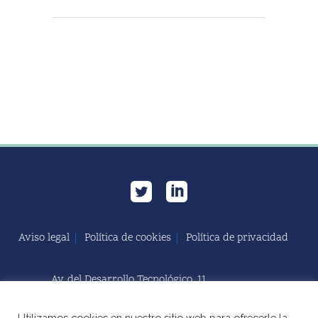
Aviso legal
Política de cookies
Política de privacidad
Av. del Desarrollo Tecnológico, 11
11591 Jerez de la Frontera, Cádiz | España
Utilizamos cookies en nuestro sitio web para ofrecerle la