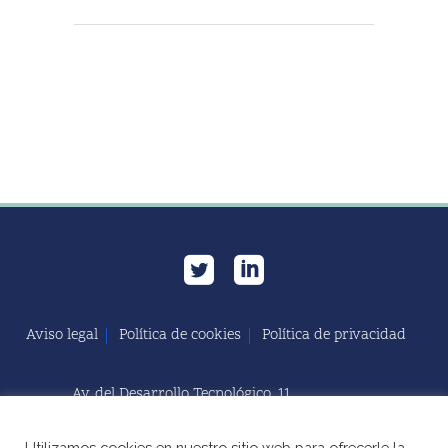
Aviso legal
Política de cookies
Política de privacidad
Av. del Desarrollo Tecnológico, 11
11591 Jerez de la Frontera, Cádiz | España
Utilizamos cookies en nuestro sitio web para ofrecerle la