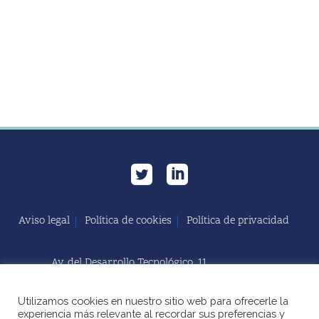
Aviso legal
Política de cookies
Política de privacidad
Av. del Desarrollo Tecnológico, 11
11591 Jerez de la Frontera, Cádiz | España
Utilizamos cookies en nuestro sitio web para ofrecerle la
+34 856 060 603
experiencia más relevante al recordar sus preferencias y