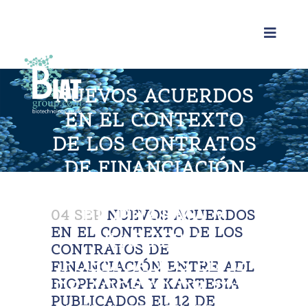
NUEVOS ACUERDOS
EN EL CONTEXTO
DE LOS CONTRATOS
DE FINANCIACIÓN
ENTRE ADL
BIOPHARMA Y
04 SEP
NUEVOS ACUERDOS
EN EL CONTEXTO DE LOS
KARTESIA
CONTRATOS DE
PUBLICADOS EL 12
FINANCIACIÓN ENTRE ADL
BIOPHARMA Y KARTESIA
DE AGOSTO DE 2019
PUBLICADOS EL 12 DE