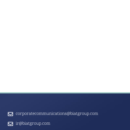
corporatecommunications@biatgroup.com
ir@biatgroup.com