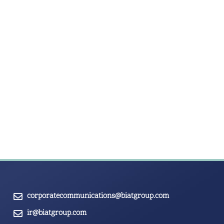
corporatecommunications@biatgroup.com
ir@biatgroup.com