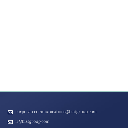
corporatecommunications@biatgroup.com
ir@biatgroup.com