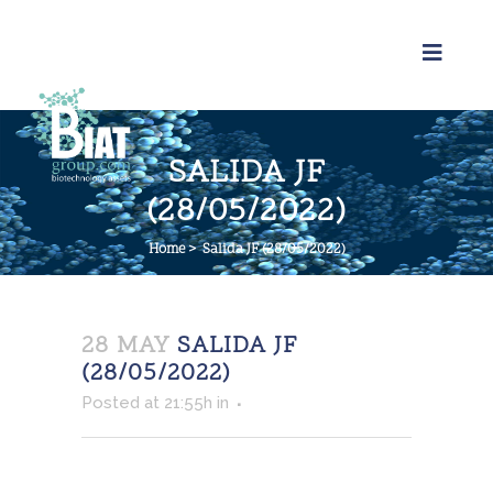
SALIDA JF
(28/05/2022)
Home
>
Salida JF (28/05/2022)
28 MAY
SALIDA JF
(28/05/2022)
Posted at 21:55h
in