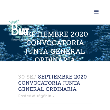
SEPTIEMBRE 2020
CONVOCATORIA
JUNTA GENERAL
ORDINARIA
Home
>
Septiembre 2020
Convocatoria Junta
General Ordinaria
30 SEP
SEPTIEMBRE 2020
CONVOCATORIA JUNTA
GENERAL ORDINARIA
Posted at 16:36h
in