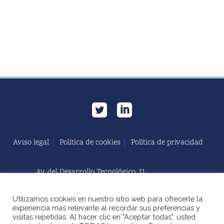
Aviso legal
Política de cookies
Política de privacidad
Av. del Desarrollo Tecnológico, 11
11591 Jerez de la Frontera, Cádiz | España
Utilizamos cookies en nuestro sitio web para ofrecerle la
+34 856 060 603
experiencia más relevante al recordar sus preferencias y
visitas repetidas. Al hacer clic en "Aceptar todas", usted