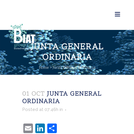
JUNTA GENERAL
ORDINARIA
Home
>
Junta General Ordinaria
01 OCT
JUNTA GENERAL
ORDINARIA
Posted at 07:46h
in
Email
LinkedIn
Compartir