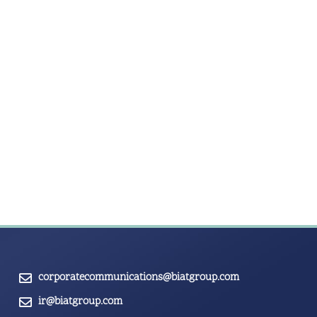
corporatecommunications@biatgroup.com
ir@biatgroup.com