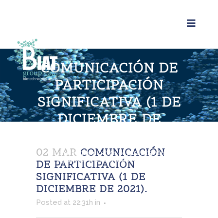
COMUNICACIÓN DE
PARTICIPACIÓN
SIGNIFICATIVA (1 DE
DICIEMBRE DE
2021).
02 MAR
COMUNICACIÓN
Home
>
Comunicación de participación
significativa (1 de diciembre de 2021).
DE PARTICIPACIÓN
SIGNIFICATIVA (1 DE
DICIEMBRE DE 2021).
Posted at 22:31h
in