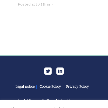
Posted at 16:22h
in
Legal notice
Cookie Policy
Privacy Policy
Av. del Desarrollo Tecnológico, 11
11591 Jerez de la Frontera, Cádiz | España