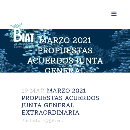
MARZO 2021
PROPUESTAS
ACUERDOS JUNTA
GENERAL
EXTRAORDINARIA
19 MAR
MARZO 2021
Home
>
Marzo 2021
Propuestas Acuerdos Junta
General Extraordinaria
PROPUESTAS ACUERDOS
JUNTA GENERAL
EXTRAORDINARIA
Posted at 15:51h
in