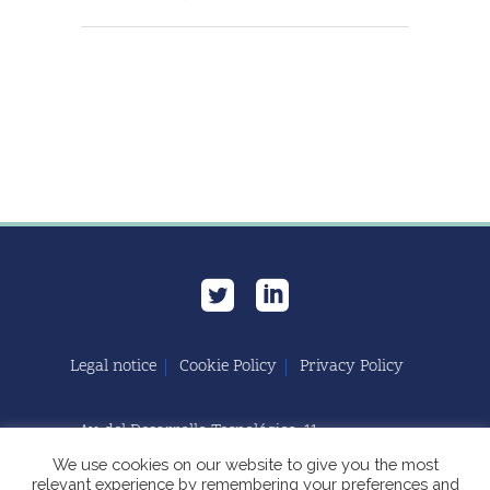
Legal notice
Cookie Policy
Privacy Policy
Av. del Desarrollo Tecnológico, 11
11591 Jerez de la Frontera, Cádiz | España
We use cookies on our website to give you the most
relevant experience by remembering your preferences and