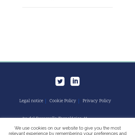
Legal notice
Cookie Policy
Privacy Policy
Av. del Desarrollo Tecnológico, 11
11591 Jerez de la Frontera, Cádiz | España
We use cookies on our website to give you the most
relevant experience by remembering your preferences and