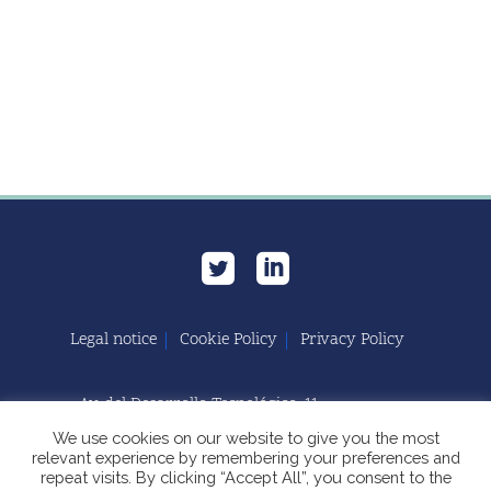
Legal notice
Cookie Policy
Privacy Policy
Av. del Desarrollo Tecnológico, 11
11591 Jerez de la Frontera, Cádiz | España
We use cookies on our website to give you the most
relevant experience by remembering your preferences and
repeat visits. By clicking “Accept All”, you consent to the