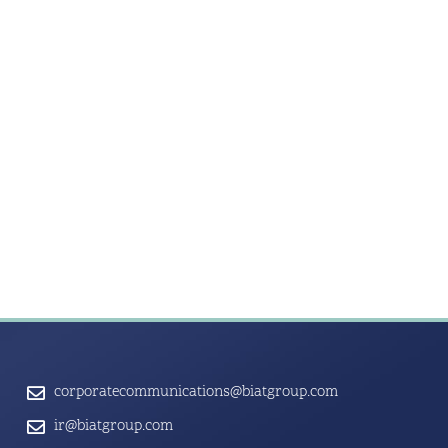
corporatecommunications@biatgroup.com
ir@biatgroup.com