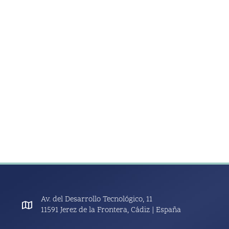
Av. del Desarrollo Tecnológico, 11
11591 Jerez de la Frontera, Cádiz | España