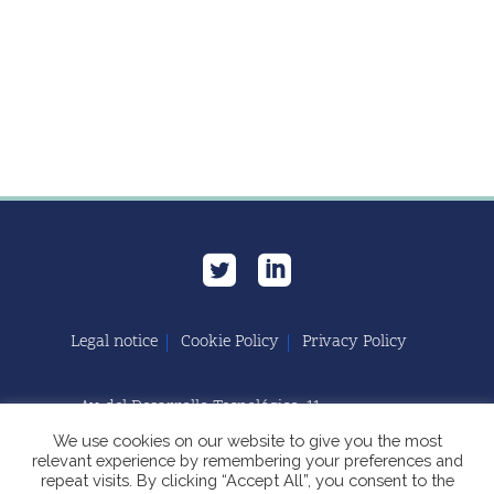
Legal notice
Cookie Policy
Privacy Policy
Av. del Desarrollo Tecnológico, 11
11591 Jerez de la Frontera, Cádiz | España
We use cookies on our website to give you the most
relevant experience by remembering your preferences and
repeat visits. By clicking “Accept All”, you consent to the