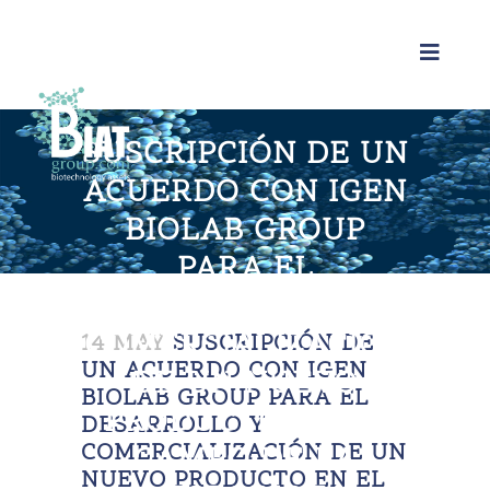
SUSCRIPCIÓN DE UN
ACUERDO CON IGEN
BIOLAB GROUP
PARA EL
DESARROLLO Y
COMERCIALIZACIÓN
14 MAY
SUSCRIPCIÓN DE
UN ACUERDO CON IGEN
DE UN NUEVO
BIOLAB GROUP PARA EL
PRODUCTO EN EL
DESARROLLO Y
COMERCIALIZACIÓN DE UN
CAMPO DE LA
NUEVO PRODUCTO EN EL