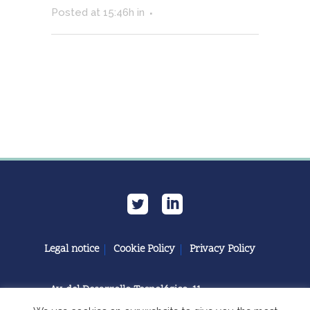
Posted at 15:46h
in
Legal notice
Cookie Policy
Privacy Policy
Av. del Desarrollo Tecnológico, 11
11591 Jerez de la Frontera, Cádiz | España